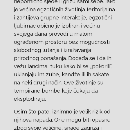
nepomično sjede ii grizu sami sebe. Iako
je većina egzotičnih životinja teritorijalna
i zahtijeva grupne interakcije, egzotični
ljubimac obično je izoliran i većinu
svojega dana provodi u malom
ograđenom prostoru bez mogućnosti
slobodnog lutanja i izražavanja
prirodnog ponašanja. Događa se i da ih
vežu lancima, tuku kako bi se „pokorili”,
uklanjaju im zube, kandže ili ih sakate
na neki drugi način. Ove životinje su
tempirane bombe koje čekaju da
eksplodiraju.
Osim što pate, iznimno je velik rizik od
njihova napada. One mogu biti opasne
zbog svoje veličine, snage zagriza i