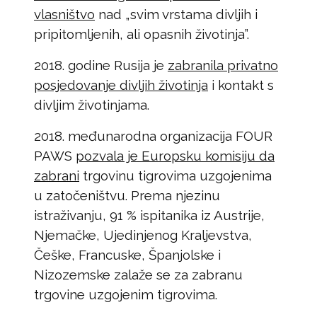
vlasništvo
nad „svim vrstama divljih i
pripitomljenih, ali opasnih životinja”.
2018. godine Rusija je
zabranila privatno
posjedovanje divljih životinja
i kontakt s
divljim životinjama.
2018. međunarodna organizacija FOUR
PAWS
pozvala je Europsku komisiju da
zabrani
trgovinu tigrovima uzgojenima
u zatočeništvu. Prema njezinu
istraživanju, 91 % ispitanika iz Austrije,
Njemačke, Ujedinjenog Kraljevstva,
Češke, Francuske, Španjolske i
Nizozemske zalaže se za zabranu
trgovine uzgojenim tigrovima.