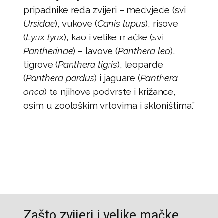
pripadnike reda zvijeri – medvjede (svi
Ursidae
), vukove (
Canis lupus
), risove
(
Lynx lynx
), kao i velike mačke (svi
Pantherinae
) – lavove (
Panthera leo
),
tigrove (
Panthera tigris
), leoparde
(
Panthera pardus
) i jaguare (
Panthera
onca
) te njihove podvrste i križance,
osim u zoološkim vrtovima i skloništima.”
Zašto zvijeri i velike mačke