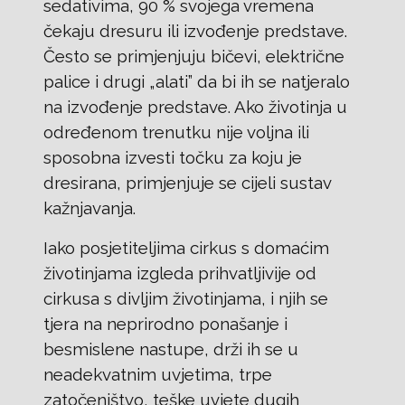
sedativima, 90 % svojega vremena
čekaju dresuru ili izvođenje predstave.
Često se primjenjuju bičevi, električne
palice i drugi „alati” da bi ih se natjeralo
na izvođenje predstave. Ako životinja u
određenom trenutku nije voljna ili
sposobna izvesti točku za koju je
dresirana, primjenjuje se cijeli sustav
kažnjavanja.
Iako posjetiteljima cirkus s domaćim
životinjama izgleda prihvatljivije od
cirkusa s divljim životinjama, i njih se
tjera na neprirodno ponašanje i
besmislene nastupe, drži ih se u
neadekvatnim uvjetima, trpe
zatočeništvo, teške uvjete dugih