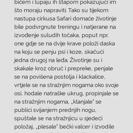
bičem i lupaju ih štapom pokazujući im
što moraju napraviti. Tako su tijekom
nastupa cirkusa Safari domaće životinje
bile podvrgnute treningu i natjerane na
izvođenje suludih točaka, poput npr.
one gdje se na dvije krave položi daska
na koju se penju psi i koze, skačući
jedna drugoj na leđa. Životinje su i
skakale kroz obruč i prepreke, penjale
se na povišena postolja i klackalice,
vrtjele se na stražnjim nogama oko svoje
osi, hodale natraške ukrug, propinjale se
na stražnjim nogama, „klanjale” se
publici svijanjem prednjih nogu,
spuštale se na stražnjicu u sjedeći
položaj, „plesale” bečki valcer i izvodile