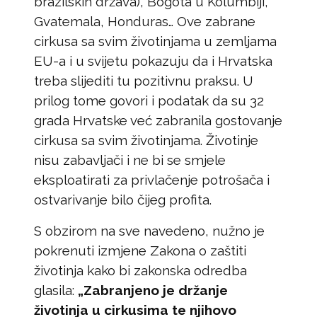
brazilskih država), Bogota u Kolumbiji,
Gvatemala, Honduras… Ove zabrane
cirkusa sa svim životinjama u zemljama
EU-a i u svijetu pokazuju da i Hrvatska
treba slijediti tu pozitivnu praksu. U
prilog tome govori i podatak da su 32
grada Hrvatske već zabranila gostovanje
cirkusa sa svim životinjama. Životinje
nisu zabavljači i ne bi se smjele
eksploatirati za privlačenje potrošača i
ostvarivanje bilo čijeg profita.
S obzirom na sve navedeno, nužno je
pokrenuti izmjene Zakona o zaštiti
životinja kako bi zakonska odredba
glasila:
„Zabranjeno je držanje
životinja u cirkusima te njihovo